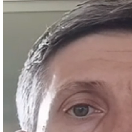
de
vídeo