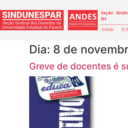
Seção Sindi
SN
Início
O 
Dia:
8 de novembr
Greve de docentes é 