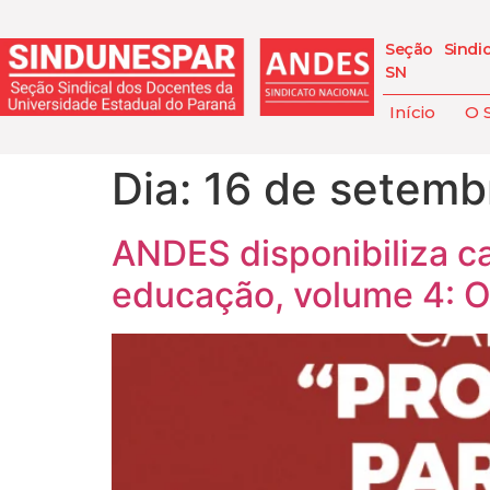
Seção Sindi
SN
Início
O 
Dia:
16 de setemb
ANDES disponibiliza car
educação, volume 4: O