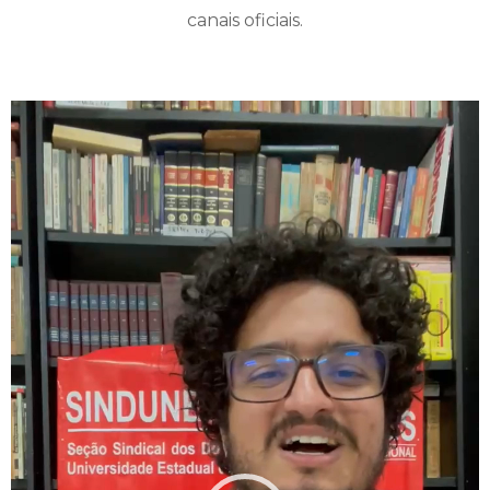
canais oficiais.
Tocador
de
vídeo