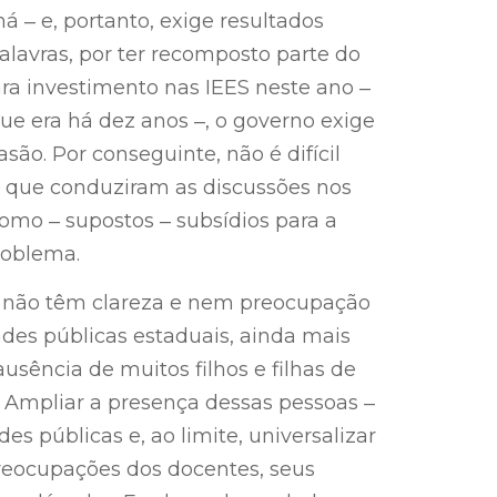
 ‒ e, portanto, exige resultados
lavras, por ter recomposto parte do
ra investimento nas IEES neste ano ‒
e era há dez anos ‒, o governo exige
ão. Por conseguinte, não é difícil
s que conduziram as discussões nos
mo ‒ supostos ‒ subsídios para a
roblema.
es não têm clareza e nem preocupação
es públicas estaduais, ainda mais
sência de muitos filhos e filhas de
 Ampliar a presença dessas pessoas ‒
es públicas e, ao limite, universalizar
preocupações dos docentes, seus