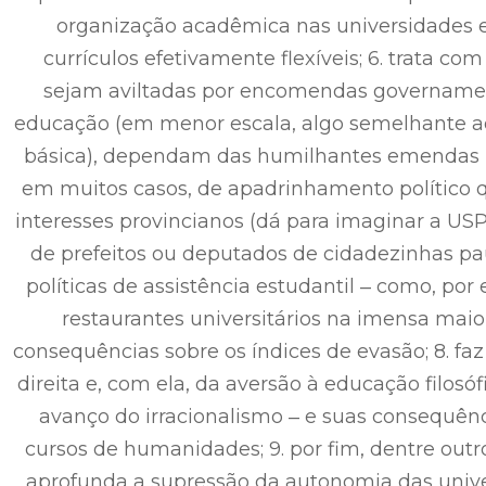
organização acadêmica nas universidades e
currículos efetivamente flexíveis; 6. trata c
sejam aviltadas por encomendas governamen
educação (em menor escala, algo semelhante a
básica), dependam das humilhantes emendas p
em muitos casos, de apadrinhamento político 
interesses provincianos (dá para imaginar a US
de prefeitos ou deputados de cidadezinhas pauli
políticas de assistência estudantil ‒ como, por
restaurantes universitários na imensa maio
consequências sobre os índices de evasão; 8. fa
direita e, com ela, da aversão à educação filosófic
avanço do irracionalismo ‒ e suas consequên
cursos de humanidades; 9. por fim, dentre outro
aprofunda a supressão da autonomia das univ