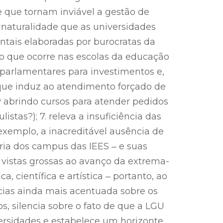
 que tornam inviável a gestão de
om naturalidade que as universidades
tais elaboradas por burocratas da
o que ocorre nas escolas da educação
arlamentares para investimentos e,
que induz ao atendimento forçado de
P abrindo cursos para atender pedidos
stas?); 7. releva a insuficiência das
 exemplo, a inacreditável ausência de
ria dos campus das IEES ‒ e suas
z vistas grossas ao avanço da extrema-
a, científica e artística ‒ portanto, ao
cias ainda mais acentuada sobre os
s, silencia sobre o fato de que a LGU
ersidades e estabelece um horizonte