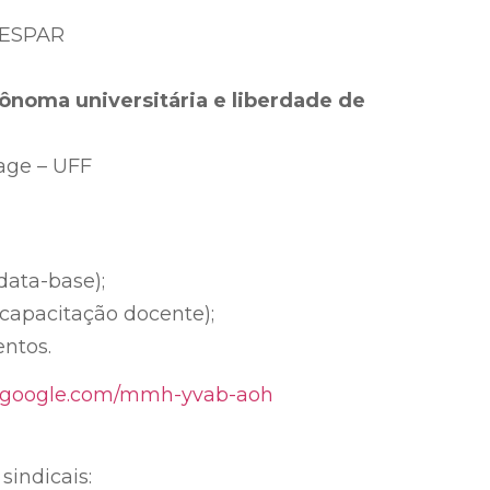
NESPAR
tônoma universitária e liberdade de
rage – UFF
data-base);
 capacitação docente);
ntos.
.google.com/mmh-yvab-aoh
sindicais: