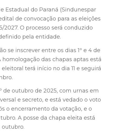
de Estadual do Paraná (Sindunespar
edital de convocação para as eleições
25/2027. O processo será conduzido
efinido pela entidade.
o se inscrever entre os dias 1º e 4 de
 A homologação das chapas aptas está
eitoral terá início no dia 11 e seguirá
mbro.
 1º de outubro de 2025, com urnas em
ersal e secreto, e está vedado o voto
ós o encerramento da votação, e o
utubro. A posse da chapa eleita está
 outubro.