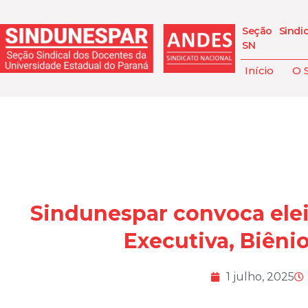
Seção Sindi
SN
Início
O 
Sindunespar convoca elei
Executiva, Biêni
1 julho, 2025