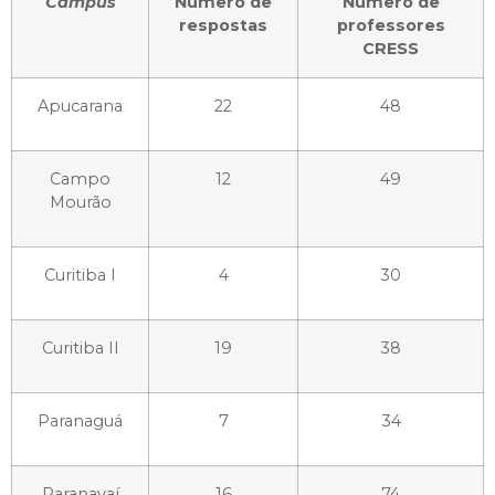
Campus
Número de
Número de
respostas
professores
CRESS
Apucarana
22
48
Campo
12
49
Mourão
Curitiba I
4
30
Curitiba II
19
38
Paranaguá
7
34
Paranavaí
16
74